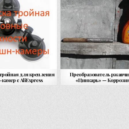
тройная для крепления
Преобразователь ржавч
камер с AliExpress
«Цинкарь» — Коррози