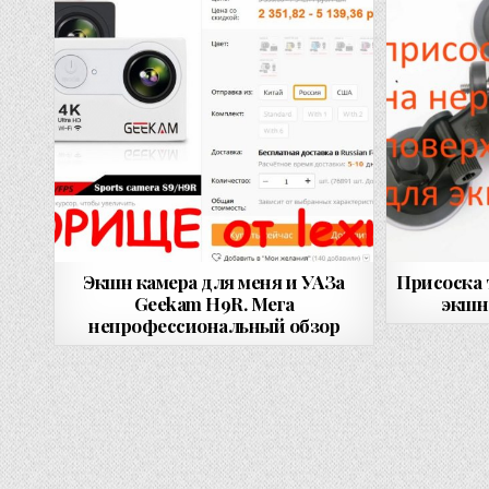
Экшн камера для меня и УАЗа
Присоска 
Geekam H9R. Мега
экшн-
непрофессиональный обзор