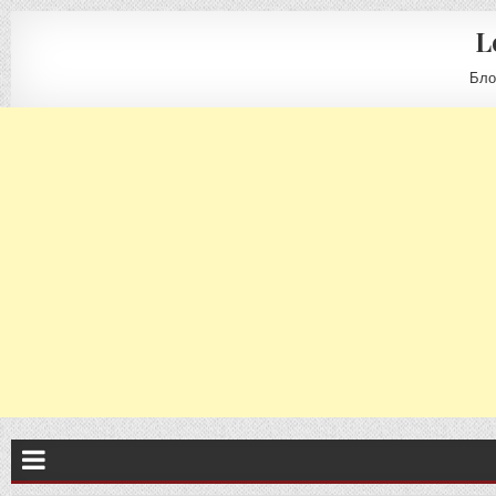
L
Бло