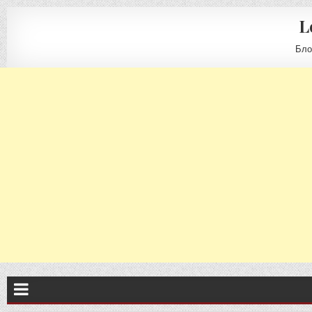
L
Бло