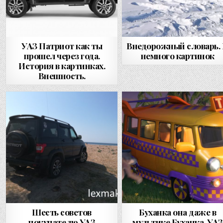
УАЗ Патриот как ты
Внедорожный словарь.
прошел через года.
немного картинок
История в картинках.
Внешность.
Шесть советов
Буханка она даже в
покупателю УАЗ
мультике Буханка. УАЗ