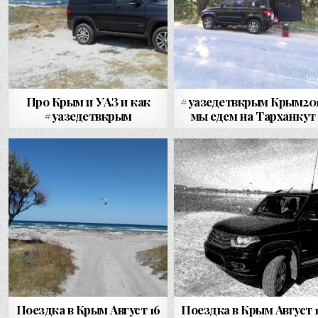
Про Крым и УАЗ и как
#уазедетвкрым Крым20
#уазедетвкрым
мы едем на Тарханкут
Поездка в Крым Август 16
Поездка в Крым Август 