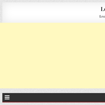
L
Бло