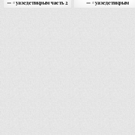
— #уазедетвкрым часть 2
— #уазедетвкрым