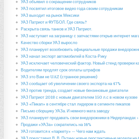
УАЗ объявил о сокращении сотрудников
УАЗ посвятил итоговое видео года своим сотрудникам
УАЗ выходит на рынок Мексики
УАЗ Патриот и ФУТБОЛ. Где связь?
Раскрыта связь танков и УАЗ Патриот.
УАЗ наступает на заграницу с запчастями открыв интернет маг
Качество сборки УАЗ выросло
УАЗ планирует возобновить официальные продажи внедорожн
УАЗ начал экспорт автомобилей в Коста-Рику
УАЗ исключает человеческий фактор. Новый стенд проверки к
Водителям продлят срок оплаты штрафов
УАЗ это Вам не UAZ (странное решение)
УАЗ сообщает об увеличении своего экспорта на 47%
УАЗ против тренда, создает новые бензиновые двигатели
УАЗ Патриот 2018 с новым двигателем 150 л.с в новом кузове
УАЗ «Пикап» в сентябре стал лидером в сегменте пикапов
Письмо сборщику УАЗа. И немного мата заводу
УАЗ планирует продавать свои внедорожники в Нидерландах ›
Продажи «УАЗа» сократились на 16%
УАЗ готовится к «паркету» — Чего нам ждать
УАЗ представил В. В. Путину новые перспективные модели н