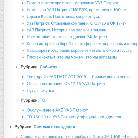
Ремонт фиксатора шторы багажника УАЗ Патриот
Ремень на УАЗ Патриот INSERK, время жизни 100 км
Едем в Крым. Подготовка, скоро отпуск
Уаз Патриот. Отзывные компании. ОК17-16 и ОК 17-17
УАЗ Патриот, История про ролики и ремень
Инсталляция тормозных дисков Metalpart
Конец истории по борьбе с катафорезом, коррозией, и диле
Катафорез и УАЗ равно коррозия металла юмор и грусть
Плохой контакт, это мы можем, это мы исправим…
Рубрики:
События
Тест-драйв УАЗ ПАТРИОТ 2019 — Личные впечатления.
Отзывная компания ОК 17-16 УАЗ Патриот
Путь к покупке
Рубрики:
ТО
Обслуживание АКБ УАЗ Патриот
ТО-15000 на УАЗ Патриот у официального дилера
Рубрики:
Система охлаждения
Сливаем антифриз, а где же пробка на блоке ЗМЗ 409 Е4 и вы