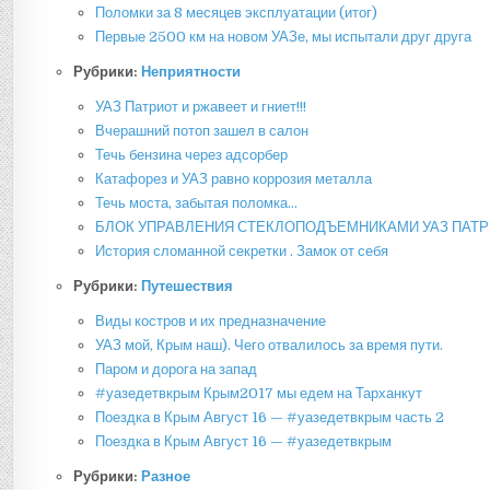
Поломки за 8 месяцев эксплуатации (итог)
Первые 2500 км на новом УАЗе, мы испытали друг друга
Рубрики:
Неприятности
УАЗ Патриот и ржавеет и гниет!!!
Вчерашний потоп зашел в салон
Течь бензина через адсорбер
Катафорез и УАЗ равно коррозия металла
Течь моста, забытая поломка…
БЛОК УПРАВЛЕНИЯ СТЕКЛОПОДЪЕМНИКАМИ УАЗ ПАТ
История сломанной секретки . Замок от себя
Рубрики:
Путешествия
Виды костров и их предназначение
УАЗ мой, Крым наш). Чего отвалилось за время пути.
Паром и дорога на запад
#уазедетвкрым Крым2017 мы едем на Тарханкут
Поездка в Крым Август 16 — #уазедетвкрым часть 2
Поездка в Крым Август 16 — #уазедетвкрым
Рубрики:
Разное