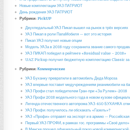
Новые комплектации УАЗ ПАТРИОТ
День рождения УАЗ ПАТРИОТ
Рубрики:
PickUP
Двухпедальный УАЗ Пикап вышел на рынок в трёх версиях
УАЗ Пикап в роли ПапаМобиля — вот это история
Пикап УАЗ получил новые опции
Модель УАЗа в 2018 году сохранила звание самого продав
УАЗ ПИКАП победил в рейтинге «Residual value – 2018»
UAZ Pickup получил бюджетную комплектацию Classic за
Рубрики:
Коммерческие
УАЗ Буханку превратили в автомобиль Деда Мороза
УАЗ впервые поставит медучреждениям реанимобили на б
УАЗ Профи стал победителем Гран-при «За Рулем»-2018
УАЗ Профи 2018 модельного года в новом кузове официал
Легенда отечественного автопрома УАЗ-450 БУХАНКА отм
УАЗ Профи: получилось ли обскакать «Газель»?
УАЗ «Профи» отправят на экспорт и в армию — Российская
Первый УАЗ ПРОФИ, в рамках гос. программы «Своё дело»
В Минске прошел официальный показ новой коммерческой