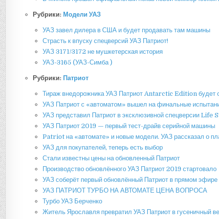
Рубрики:
Модели УАЗ
УАЗ завел дилера в США и будет продавать там машины
Страсть к впуску спецверсий УАЗ Патриот!
УАЗ 3171/3172 не мушкетерская история
УАЗ-3165 (УАЗ-Симба )
Рубрики:
Патриот
Тираж внедорожника УАЗ Патриот Antarctic Edition будет 
УАЗ Патриот с «автоматом» вышел на финальные испытан
УАЗ представил Патриот в эксклюзивной спецверсии Life S
УАЗ Патриот 2019 — первый тест-драйв серийной машины
Patriot на «автомате» и новые модели. УАЗ рассказал о пл
УАЗ для покупателей, теперь есть выбор
Стали известны цены на обновленный Патриот
Производство обновлённого УАЗ Патриот 2019 стартовало
УАЗ соберёт первый обновлённый Патриот в прямом эфире
УАЗ ПАТРИОТ ТУРБО НА АВТОМАТЕ ЦЕНА ВОПРОСА
Турбо УАЗ Берченко
Житель Ярославля превратил УАЗ Патриот в гусеничный в