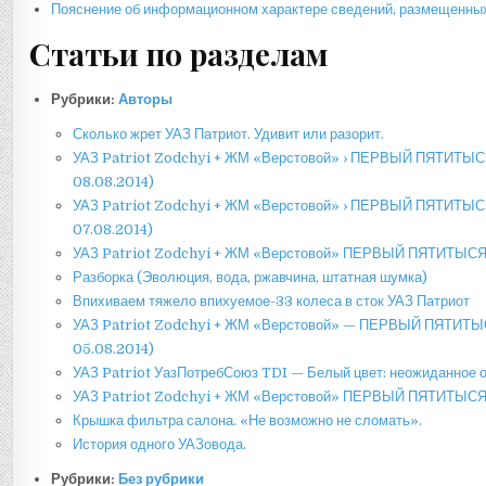
Пояснение об информационном характере сведений, размещенных
Статьи по разделам
Рубрики:
Авторы
Сколько жрет УАЗ Патриот. Удивит или разорит.
УАЗ Patriot Zodchyi + ЖМ «Верстовой» › ПЕРВЫЙ ПЯТИТЫС
08.08.2014)
УАЗ Patriot Zodchyi + ЖМ «Верстовой» › ПЕРВЫЙ ПЯТИТЫС
07.08.2014)
УАЗ Patriot Zodchyi + ЖМ «Верстовой» ПЕРВЫЙ ПЯТИТЫСЯЧ
Разборка (Эволюция, вода, ржавчина, штатная шумка)
Впихиваем тяжело впихуемое-33 колеса в сток УАЗ Патриот
УАЗ Patriot Zodchyi + ЖМ «Верстовой» — ПЕРВЫЙ ПЯТИТЫ
05.08.2014)
УАЗ Patriot УазПотребСоюз TDI — Белый цвет: неожиданное 
УАЗ Patriot Zodchyi + ЖМ «Верстовой» ПЕРВЫЙ ПЯТИТЫСЯ
Крышка фильтра салона. «Не возможно не сломать».
История одного УАЗовода.
Рубрики:
Без рубрики