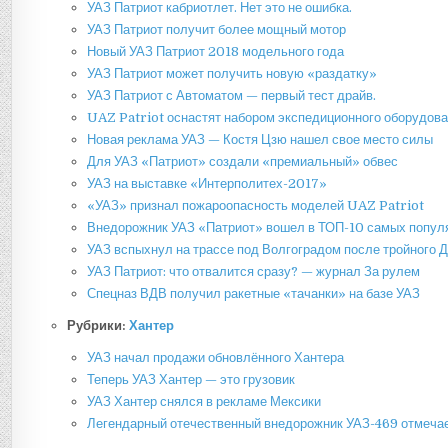
УАЗ Патриот кабриотлет. Нет это не ошибка.
УАЗ Патриот получит более мощный мотор
Новый УАЗ Патриот 2018 модельного года
УАЗ Патриот может получить новую «раздатку»
УАЗ Патриот с Автоматом — первый тест драйв.
UAZ Patriot оснастят набором экспедиционного оборудов
Новая реклама УАЗ — Костя Цзю нашел свое место силы
Для УАЗ «Патриот» создали «премиальный» обвес
УАЗ на выставке «Интерполитех-2017»
«УАЗ» признал пожароопасность моделей UAZ Patriot
Внедорожник УАЗ «Патриот» вошел в ТОП-10 самых попу
УАЗ вспыхнул на трассе под Волгоградом после тройного Д
УАЗ Патриот: что отвалится сразу? — журнал За рулем
Спецназ ВДВ получил ракетные «тачанки» на базе УАЗ
Рубрики:
Хантер
УАЗ начал продажи обновлённого Хантера
Теперь УАЗ Хантер — это грузовик
УАЗ Хантер снялся в рекламе Мексики
Легендарный отечественный внедорожник УАЗ-469 отмеча