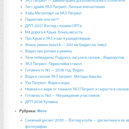
УАЗ Патриот — замена крана дополнительного отопителя
Тест драйв УАЗ Патриот. Личные впечатления
Хабы Металпарт на УАЗ Патриот
Паркетник или нет?
ДРП-2017 Взгляд глазами ОРГа
М4 дорога в Крым. Конец августа.
Про Крым и УАЗ и как #уазедетвкрым
Жизнь ремня Inserk — 100 км (видео на тему)
Видео про ролики и ремень
Течи побеждены. Радуюсь засухе в салоне… Видеоролик
УАЗ Патриот. Переклейка стекол
Готовность N1 — 2016 год. Видео
Вода в салоне УАЗ патриот. Методы борьбы
Уаз Патриот. Жара и вода
Немного о жаре от тоннеля УАЗ Патриот и сырости в салоне
Готовность №1 — Награждение участников
ДРП 2016 Купавна
Рубрики:
Фото
Снежный десант 2019 — Взгляд клуба — десантники и их 
фотографии