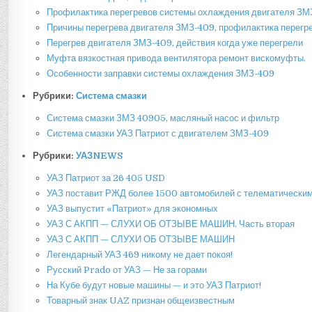
Профилактика перегревов системы охлаждения двигателя ЗМ
Причины перегрева двигателя ЗМЗ-409, профилактика перегр
Перегрев двигателя ЗМЗ-409, действия когда уже перегрели
Муфта вязкостная привода вентилятора ремонт вискомуфты.
Особенности заправки системы охлаждения ЗМЗ-409
Рубрики:
Система смазки
Система смазки ЗМЗ 40905, масляный насос и фильтр
Система смазки УАЗ Патриот с двигателем ЗМЗ-409
Рубрики:
УАЗNEWS
УАЗ Патриот за 26 405 USD
УАЗ поставит РЖД более 1500 автомобилей с телематически
УАЗ выпустит «Патриот» для экономных
УАЗ С АКПП — СЛУХИ ОБ ОТЗЫВЕ МАШИН. Часть вторая
УАЗ С АКПП — СЛУХИ ОБ ОТЗЫВЕ МАШИН
Легендарный УАЗ 469 никому не дает покоя!
Русский Prado от УАЗ — Не за горами
На Кубе будут новые машины — и это УАЗ Патриот!
Товарный знак UAZ признан общеизвестным