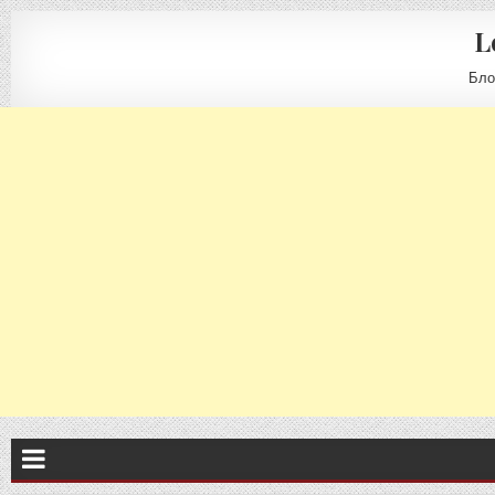
L
Бло