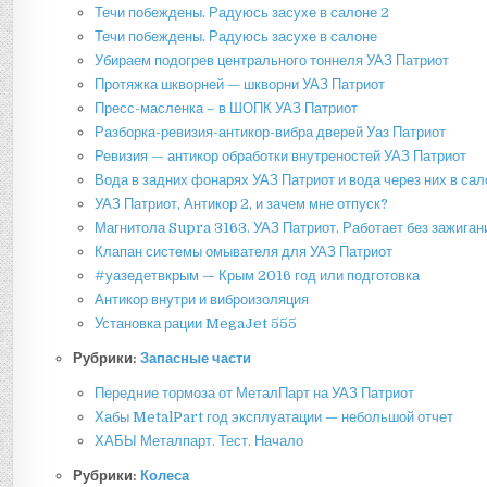
Течи побеждены. Радуюсь засухе в салоне 2
Течи побеждены. Радуюсь засухе в салоне
Убираем подогрев центрального тоннеля УАЗ Патриот
Протяжка шкворней — шкворни УАЗ Патриот
Пресс-масленка – в ШОПК УАЗ Патриот
Разборка-ревизия-антикор-вибра дверей Уаз Патриот
Ревизия — антикор обработки внутреностей УАЗ Патриот
Вода в задних фонарях УАЗ Патриот и вода через них в сал
УАЗ Патриот, Антикор 2, и зачем мне отпуск?
Магнитола Supra 3163. УАЗ Патриот. Работает без зажиган
Клапан системы омывателя для УАЗ Патриот
#уазедетвкрым — Крым 2016 год или подготовка
Антикор внутри и виброизоляция
Установка рации MegaJet 555
Рубрики:
Запасные части
Передние тормоза от МеталПарт на УАЗ Патриот
Хабы MetalPart год эксплуатации — небольшой отчет
ХАБЫ Металпарт. Тест. Начало
Рубрики:
Колеса