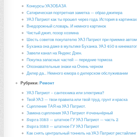
Конкурсы УАЗОБАЗА
Сатирическая портретная заметка — образ джипера
УАЗ Патриот как ты прошел через года. История в картинка
Внедорожный словарь. И немного картинок
Чистый джип, позор хозяина
Шесть советов покупателю УАЗ Патриот при приемке автом
Буханка она даже в мультике Буханка. УАЗ 450 в кинемато
Завели канал на Яндекс Дзен.
Покупка запасных частей — передние тормоза
Опознавательные знаки на Очень черном
Дилер да… Немного юмора о дилерском обслуживании
Рубрики:
Ремонт
УАЗ Патриот – сантехника или электрика?
Твой УАЗ — твои правила или твой труд, грунт и краска
Сцепление ТАЯ на УАЗ Патриот.
Замена сцепления УАЗ Патриот #оченьчёрный
Supra 3163 — штатное ГУ УАЗ Патриот — часть 2
Supra 3163 — штатное ГУ УАЗ Патриот
Как снять центральный тоннель на УАЗ Патриот рестайлинг