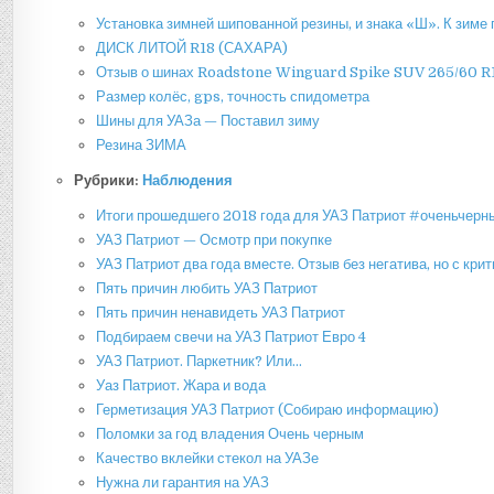
Установка зимней шипованной резины, и знака «Ш». К зиме 
ДИСК ЛИТОЙ R18 (САХАРА)
Отзыв о шинах Roadstone Winguard Spike SUV 265/60 R
Размер колёс, gps, точность спидометра
Шины для УАЗа — Поставил зиму
Резина ЗИМА
Рубрики:
Наблюдения
Итоги прошедшего 2018 года для УАЗ Патриот #оченьчерн
УАЗ Патриот — Осмотр при покупке
УАЗ Патриот два года вместе. Отзыв без негатива, но с крит
Пять причин любить УАЗ Патриот
Пять причин ненавидеть УАЗ Патриот
Подбираем свечи на УАЗ Патриот Евро 4
УАЗ Патриот. Паркетник? Или…
Уаз Патриот. Жара и вода
Герметизация УАЗ Патриот (Собираю информацию)
Поломки за год владения Очень черным
Качество вклейки стекол на УАЗе
Нужна ли гарантия на УАЗ