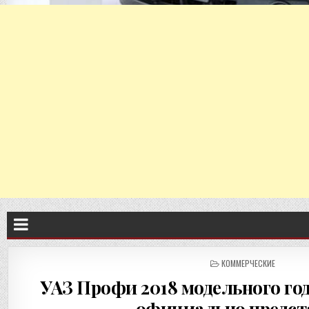
ОПУБЛИКОВАНО
КОММЕРЧЕСКИЕ
В
УАЗ Профи 2018 модельного год
официально предст