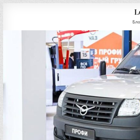
L
Бло