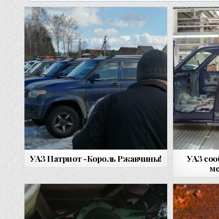
УАЗ Патриот -Король Ржавчины!
УАЗ соо
м