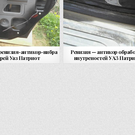
ревизия-антикор-вибра
Ревизия — антикор обраб
рей Уаз Патриот
внутреностей УАЗ Патр