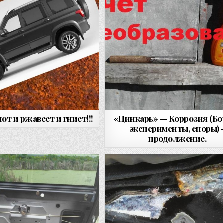
от и ржавеет и гниет!!!
«Цинкарь» — Коррозия (Бо
эксперименты, споры) 
продолжение.