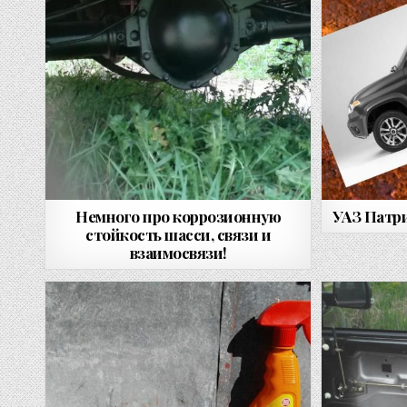
Немного про коррозионную
УАЗ Патри
стойкость шасси, связи и
взаимосвязи!