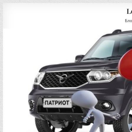
L
Бло