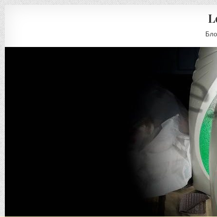
L
Бло