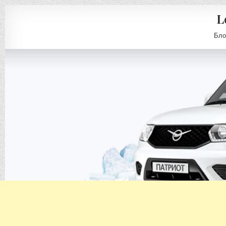
L
Бло