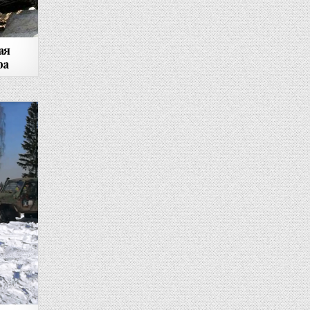
ая
ра