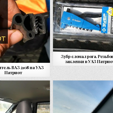
Зубр сломал рога. Резьбо
заклепки в УАЗ Патрио
тель ВАЗ 2108 на УАЗ
Патриот