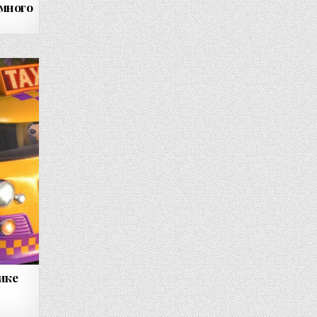
емного
ике