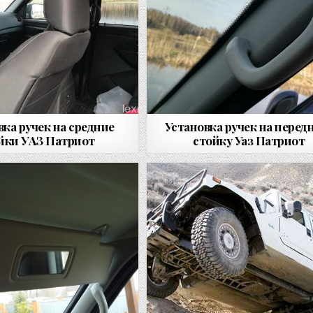
вка ручек на средние
Установка ручек на пере
йки УАЗ Патриот
стойку Уаз Патриот