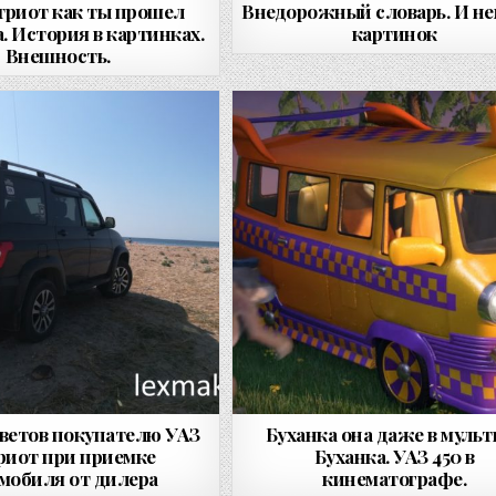
триот как ты прошел
Внедорожный словарь. И н
а. История в картинках.
картинок
Внешность.
ветов покупателю УАЗ
Буханка она даже в мульт
риот при приемке
Буханка. УАЗ 450 в
мобиля от дилера
кинематографе.