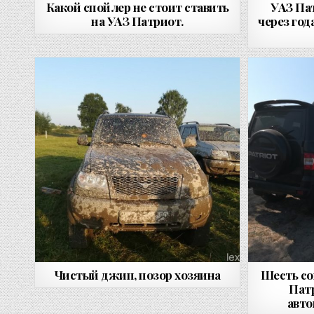
Какой спойлер не стоит ставить
УАЗ Па
на УАЗ Патриот.
через год
Чистый джип, позор хозяина
Шесть со
Пат
авто