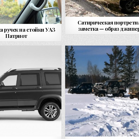
Сатирическая портретн
заметка — образ джипе
а ручек на стойки УАЗ
Патриот